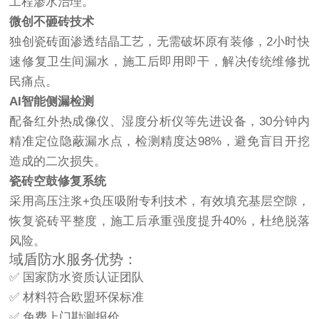
工程渗水治理。
微创不砸砖技术
独创瓷砖面渗透结晶工艺，无需破坏原有装修，2小时快
速修复卫生间漏水，施工后即用即干，解决传统维修扰
民痛点。
AI智能侧漏检测
配备红外热成像仪、湿度分析仪等先进设备，30分钟内
精准定位隐蔽漏水点，检测精度达98%，避免盲目开挖
造成的二次损失。
瓷砖空鼓修复系统
采用高压注浆+负压吸附专利技术，有效填充基层空隙，
恢复瓷砖平整度，施工后承重强度提升40%，杜绝脱落
风险。
域盾防水服务优势：
✅ 国家防水资质认证团队
✅ 材料符合欧盟环保标准
✅ 免费上门勘测报价